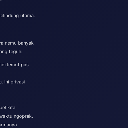
pelindung utama.
aya nemu banyak
ang teguh:
adi lemot pas
 Ini privasi
el kita.
 waktu ngoprek.
formanya