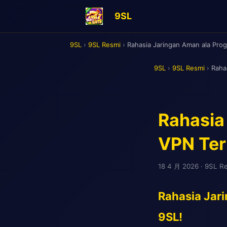
9SL
9SL
›
9SL Resmi
›
Rahasia Jaringan Aman ala Pro
9SL
›
9SL Resmi
›
Raha
Rahasia
VPN Ter
18 4 月 2026
· 9SL R
Rahasia Jar
9SL!