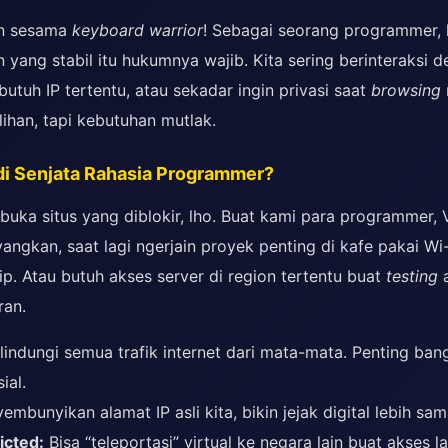
n sesama
keyboard warrior
! Sebagai seorang programmer,
n yang stabil itu hukumnya wajib. Kita sering berinteraksi d
 butuh IP tertentu, atau sekadar ingin privasi saat
browsing
lihan, tapi kebutuhan mutlak.
i Senjata Rahasia Programmer?
uka situs yang diblokir, lho. Buat kami para programmer, V
ayangkan, saat lagi ngerjain proyek penting di kafe pakai Wi-
tip. Atau butuh akses server di region tertentu buat
testing
a
ran.
indungi semua trafik internet dari mata-mata. Penting bang
ial.
mbunyikan alamat IP asli kita, bikin jejak digital lebih sam
icted:
Bisa “teleportasi” virtual ke negara lain buat akses 