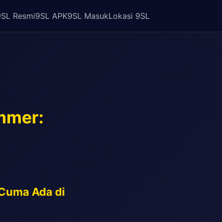
9SL Resmi
9SL APK
9SL Masuk
Lokasi 9SL
mmer:
 Cuma Ada di