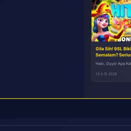
Gila Sih! 9SL Bi
Semalam? Seriu
Halo, Guys! Apa Kab
13 4 月 2026