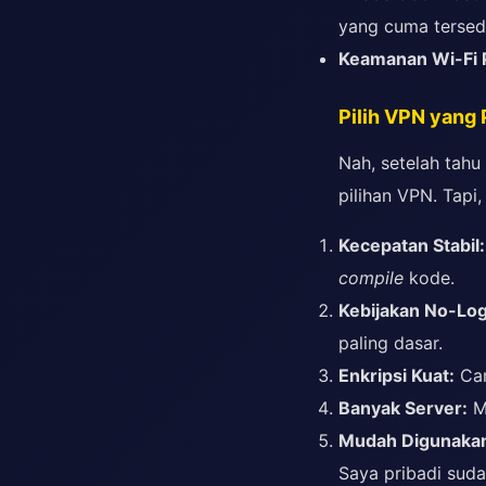
yang cuma tersedi
Keamanan Wi-Fi P
Pilih VPN yang P
Nah, setelah tahu
pilihan VPN. Tapi
Kecepatan Stabil:
compile
kode.
Kebijakan No-Log
paling dasar.
Enkripsi Kuat:
Car
Banyak Server:
Ma
Mudah Digunaka
Saya pribadi sud