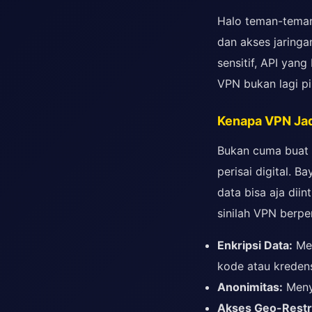
Halo teman-tema
dan akses jaringa
sensitif, API yang
VPN bukan lagi pi
Kenapa VPN Jad
Bukan cuma buat b
perisai digital. B
data bisa aja diin
sinilah VPN berpe
Enkripsi Data:
Mel
kode atau kredens
Anonimitas:
Menye
Akses Geo-Restr