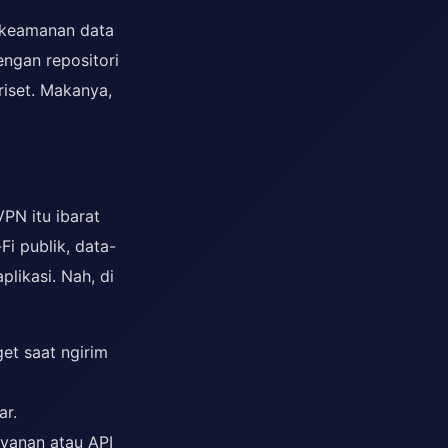
 keamanan data
engan repositori
riset. Makanya,
PN itu ibarat
Fi publik, data-
plikasi. Nah, di
et saat ngirim
ar.
layanan atau API