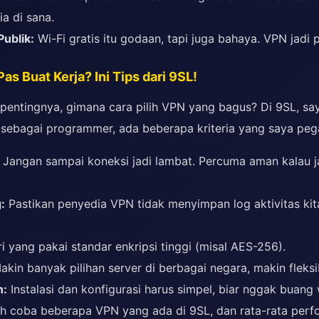
a di sana.
ublik:
Wi-Fi gratis itu godaan, tapi juga bahaya. VPN jadi 
as Buat Kerja? Ini Tips dari 9SL!
 pentingnya, gimana cara pilih VPN yang bagus? Di 9SL, s
, sebagai programmer, ada beberapa kriteria yang saya peg
Jangan sampai koneksi jadi lambat. Percuma aman kalau j
:
Pastikan penyedia VPN tidak menyimpan log aktivitas kita.
i yang pakai standar enkripsi tinggi (misal AES-256).
kin banyak pilihan server di berbagai negara, makin fleksib
n:
Instalasi dan konfigurasi harus simpel, biar nggak buang
ah coba beberapa VPN yang ada di 9SL, dan rata-rata per